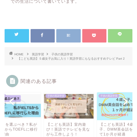
での生活について書いています。
HOME
英語学習
子供の英語学習
【こども英語】５歳女子お気に入り！英語学習にもなるおすすめテレビ Part 2
関連のある記事
学習
子供の英語学習
子供の英語学習
ちらを選ぶべき？私が
【こども英語】室内遊
【こども英語】4歳
LTSからTOEFLに移行
び！英語でテレビを見な
子、DMM英会話を始
た理由
がら工作しよう！
て1か月が経過