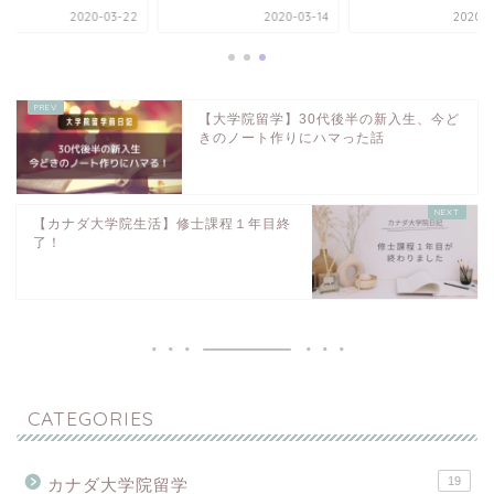
2020-03-22
2020-03-14
2020-0
【大学院留学】30代後半の新入生、今ど
きのノート作りにハマった話
【カナダ大学院生活】修士課程１年目終
了！
CATEGORIES
19
カナダ大学院留学