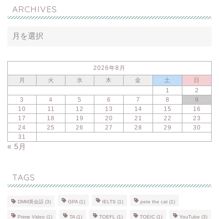
ARCHIVES
2026年8月
月
火
水
木
金
土
日
1
2
3
4
5
6
7
8
9
10
11
12
13
14
15
16
17
18
19
20
21
22
23
24
25
26
27
28
29
30
31
« 5月
TAGS
DMM英会話
(3)
GPA
(1)
IELTS
(1)
pete the cat
(1)
Prime Video
(1)
TA
(1)
TOEFL
(1)
TOEIC
(1)
YouTube
(3)