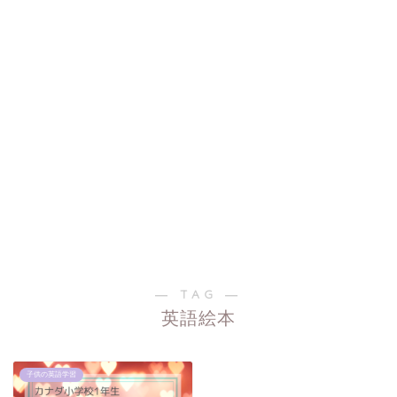
― TAG ―
英語絵本
子供の英語学習